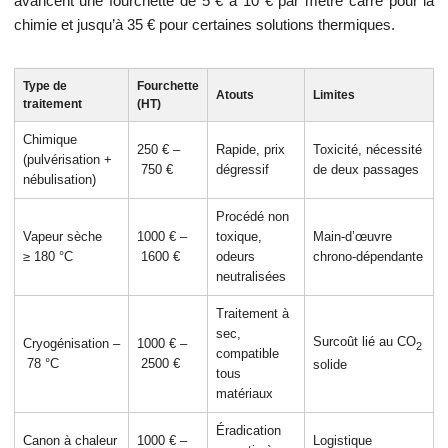
avancent une fourchette de 5 € à 10 € par mètre carré pour la
chimie et jusqu’à 35 € pour certaines solutions thermiques.
Type de
Fourchette
Atouts
Limites
traitement
(HT)
Chimique
250 € –
Rapide, prix
Toxicité, nécessité
(pulvérisation +
750 €
dégressif
de deux passages
nébulisation)
Procédé non
Vapeur sèche
1000 € –
toxique,
Main‑d’œuvre
≥ 180 °C
1600 €
odeurs
chrono‑dépendante
neutralisées
Traitement à
sec,
Surcoût lié au CO
Cryogénisation –
1000 € –
2
compatible
78 °C
2500 €
solide
tous
matériaux
Éradication
Canon à chaleur
1000 € –
Logistique