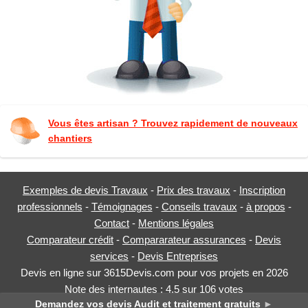
Vous êtes artisan ? Trouvez rapidement de nouveaux
chantiers
Exemples de devis Travaux
-
Prix des travaux
-
Inscription
professionnels
-
Témoignages
-
Conseils travaux
-
à propos
-
Contact
-
Mentions légales
Comparateur crédit
-
Compararateur assurances
-
Devis
services
-
Devis Entreprises
Devis en ligne sur 3615Devis.com pour vos projets en 2026
Note des internautes :
4.5
sur
106
votes
Demandez vos devis Audit et traitement gratuits
►