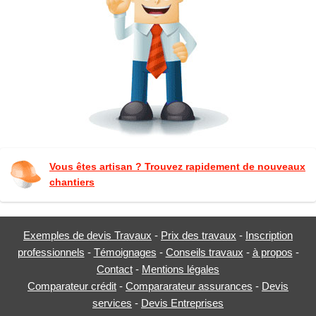
Vous êtes artisan ? Trouvez rapidement de nouveaux
chantiers
Exemples de devis Travaux
-
Prix des travaux
-
Inscription
professionnels
-
Témoignages
-
Conseils travaux
-
à propos
-
Contact
-
Mentions légales
Comparateur crédit
-
Compararateur assurances
-
Devis
services
-
Devis Entreprises