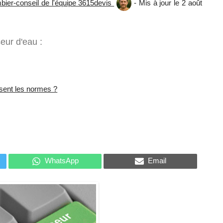
bier-conseil de l'équipe 3615devis
- Mis à jour le 2 août
eur d'eau :
isent les normes ?
WhatsApp
Email