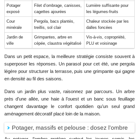
Potager
Filet d’ombrage, canisses,
Lumière suffisante pour
exposé
cagettes ajourées
les légumes-fruits
Cour
Pergola, bacs plantés,
Chaleur stockée par les
minérale
treillis, sol clair
dalles foncées
Jardin de
Grimpantes, arbre en
Vis-à-vis, copropriété,
ville
cépée, claustra végétalisé
PLU et voisinage
Dans un petit espace, la meilleure stratégie consiste souvent à
superposer les réponses. Un parasol pour cet été, une pergola
légère pour structurer la terrasse, puis une grimpante qui gagne
en densité au fil des saisons.
Dans un jardin plus vaste, raisonnez par parcours. Un arbre
près d’une allée, une haie à l’ouest et un banc sous feuillage
changent davantage le confort quotidien qu’un seul grand
aménagement décoratif placé loin de la maison.
Potager, massifs et pelouse : dosez l’ombre
Au potager, l’ombre protège surtout les jeunes semis, les