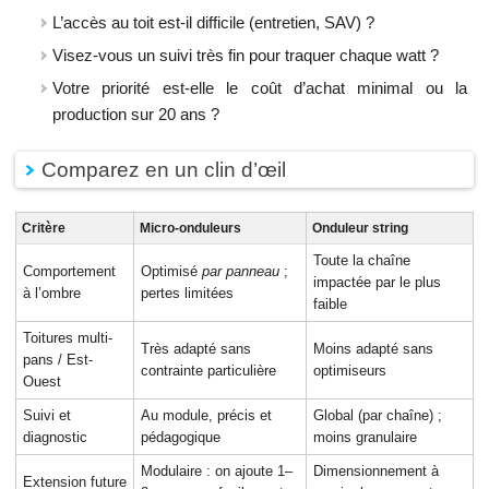
L’accès au toit est-il difficile (entretien, SAV) ?
Visez-vous un suivi très fin pour traquer chaque watt ?
Votre priorité est-elle le coût d’achat minimal ou la
production sur 20 ans ?
Comparez en un clin d’œil
Critère
Micro-onduleurs
Onduleur string
Toute la chaîne
Comportement
Optimisé
par panneau
;
impactée par le plus
à l’ombre
pertes limitées
faible
Toitures multi-
Très adapté sans
Moins adapté sans
pans / Est-
contrainte particulière
optimiseurs
Ouest
Suivi et
Au module, précis et
Global (par chaîne) ;
diagnostic
pédagogique
moins granulaire
Modulaire : on ajoute 1–
Dimensionnement à
Extension future