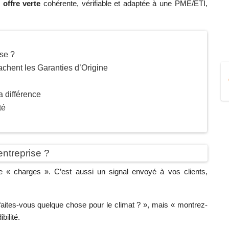
e
offre verte
cohérente, vérifiable et adaptée à une PME/ETI,
ise ?
cachent les Garanties d’Origine
la différence
té
entreprise ?
ne « charges ». C’est aussi un signal envoyé à vos clients,
 faites-vous quelque chose pour le climat ? », mais « montrez-
bilité.