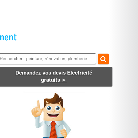
Demandez vos devis Electricité
gratuits
►