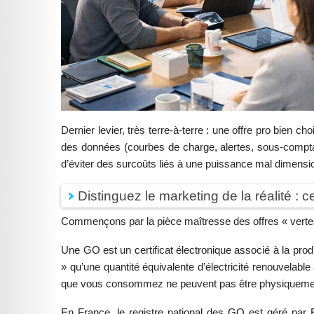
Dernier levier, très terre-à-terre : une offre pro bien cho
des données (courbes de charge, alertes, sous-comptag
d’éviter des surcoûts liés à une puissance mal dimensi
Distinguez le marketing de la réalité : 
Commençons par la pièce maîtresse des offres « vertes
Une GO est un certificat électronique associé à la produ
» qu’une quantité équivalente d’électricité renouvelable
que vous consommez ne peuvent pas être physiquement 
En France, le registre national des GO est géré par EEX