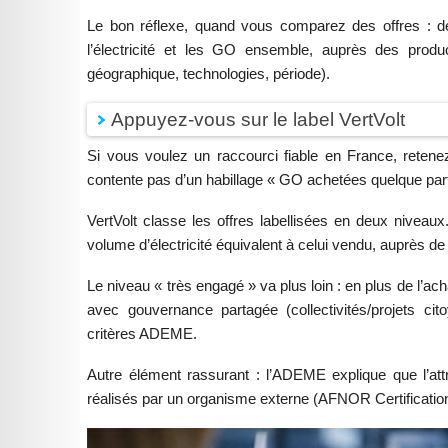
Le bon réflexe, quand vous comparez des offres : de
l’électricité et les GO ensemble, auprès des product
géographique, technologies, période).
Appuyez-vous sur le label VertVolt
Si vous voulez un raccourci fiable en France, reten
contente pas d’un habillage « GO achetées quelque part »
VertVolt classe les offres labellisées en deux nivea
volume d’électricité équivalent à celui vendu, auprès d
Le niveau « très engagé » va plus loin : en plus de l’ach
avec gouvernance partagée (collectivités/projets cit
critères ADEME.
Autre élément rassurant : l’ADEME explique que l’attri
réalisés par un organisme externe (AFNOR Certification