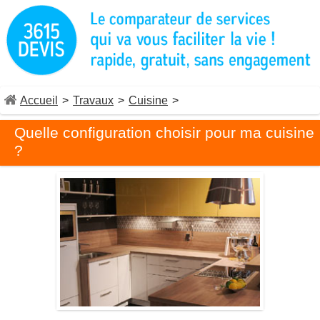
Accueil
>
Travaux
>
Cuisine
>
Quelle configuration choisir pour ma cuisine
?