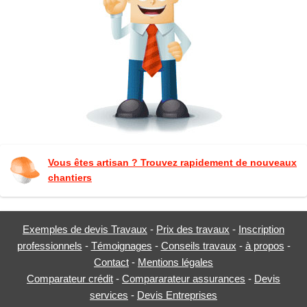
Vous êtes artisan ? Trouvez rapidement de nouveaux
chantiers
Exemples de devis Travaux
-
Prix des travaux
-
Inscription
professionnels
-
Témoignages
-
Conseils travaux
-
à propos
-
Contact
-
Mentions légales
Comparateur crédit
-
Compararateur assurances
-
Devis
services
-
Devis Entreprises