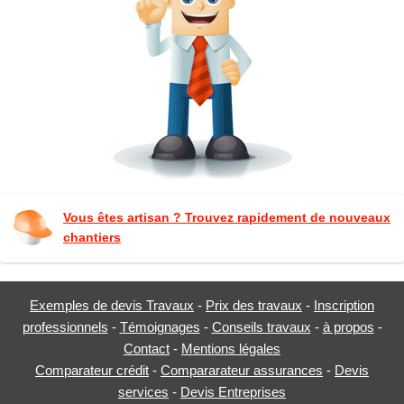
Vous êtes artisan ? Trouvez rapidement de nouveaux
chantiers
Exemples de devis Travaux
-
Prix des travaux
-
Inscription
professionnels
-
Témoignages
-
Conseils travaux
-
à propos
-
Contact
-
Mentions légales
Comparateur crédit
-
Compararateur assurances
-
Devis
services
-
Devis Entreprises