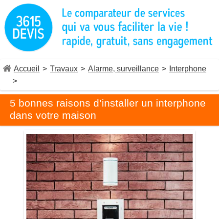
Accueil
>
Travaux
>
Alarme, surveillance
>
Interphone
>
5 bonnes raisons d’installer un interphone
dans votre maison