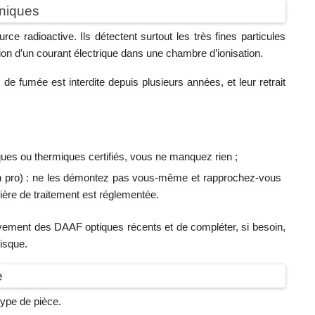
oniques
ce radioactive. Ils détectent surtout les très fines particules
ion d’un courant électrique dans une chambre d’ionisation.
e fumée est interdite depuis plusieurs années, et leur retrait
ues ou thermiques certifiés, vous ne manquez rien ;
ion pro) : ne les démontez pas vous-même et rapprochez-vous
filière de traitement est réglementée.
usivement des DAAF optiques récents et de compléter, si besoin,
isque.
e
 type de pièce.