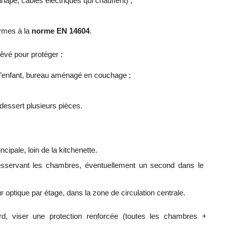
napé, câbles électriques qui chauffent) ;
ormes à la
norme EN 14604
.
rêvé pour protéger :
’enfant, bureau aménagé en couchage ;
dessert plusieurs pièces.
ncipale, loin de la kitchenette.
desservant les chambres, éventuellement un second dans le
optique par étage, dans la zone de circulation centrale.
d, viser une protection renforcée (toutes les chambres +