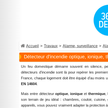
Accueil
>
Travaux
>
Alarme, surveillance
>
Al
Détecteur d’incendie optique, ionique, t
Un feu domestique démarre souvent en silence, pe
détecteurs d’incendie sont là pour repérer les premi
France, chaque logement doit être équipé d’au moins
EN 14604
.
Mais entre détecteur
optique
,
ionique
et
thermique
,
son terrain de jeu idéal : chambres, couloir, cuisi
appareils, vous pouvez vraiment adapter la protection à